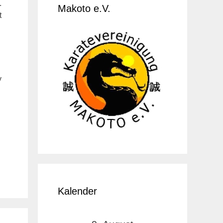
.
Makoto e.V.
t
y
Kalender