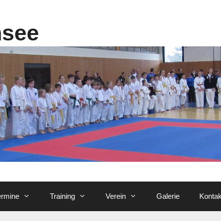
nsee
ermine
Training
Verein
Galerie
Kontak