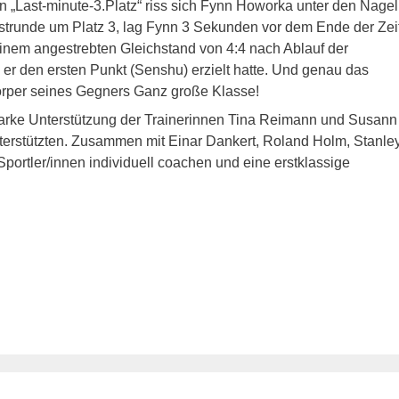
 „Last-minute-3.Platz“ riss sich Fynn Howorka unter den Nagel
strunde um Platz 3, lag Fynn 3 Sekunden vor dem Ende der Zei
inem angestrebten Gleichstand von 4:4 nach Ablauf der
r den ersten Punkt (Senshu) erzielt hatte. Und genau das
örper seines Gegners Ganz große Klasse!
arke Unterstützung der Trainerinnen Tina Reimann und Susann
nterstützten. Zusammen mit Einar Dankert, Roland Holm, Stanle
portler/innen individuell coachen und eine erstklassige