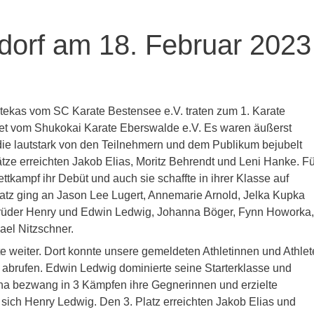
sdorf am 18. Februar 2023
atekas vom SC Karate Bestensee e.V. traten zum 1. Karate
htet vom Shukokai Karate Eberswalde e.V. Es waren äußerst
e lautstark von den Teilnehmern und dem Publikum bejubelt
ätze erreichten Jakob Elias, Moritz Behrendt und Leni Hanke. Fü
tkampf ihr Debüt und auch sie schaffte in ihrer Klasse auf
latz ging an Jason Lee Lugert, Annemarie Arnold, Jelka Kupka
 Brüder Henry und Edwin Ledwig, Johanna Böger, Fynn Howorka,
ael Nitzschner.
 weiter. Dort konnte unsere gemeldeten Athletinnen und Athle
 abrufen. Edwin Ledwig dominierte seine Starterklasse und
anna bezwang in 3 Kämpfen ihre Gegnerinnen und erzielte
e sich Henry Ledwig. Den 3. Platz erreichten Jakob Elias und