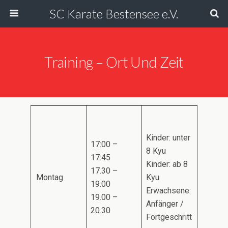
SC Karate Bestensee e.V.
Training – Ort Und Zeit
Kinder: unter
17:00 –
8 Kyu
17:45
Kinder: ab 8
17.30 –
Montag
Kyu
19.00
Erwachsene:
19.00 –
Anfänger /
20.30
Fortgeschritt