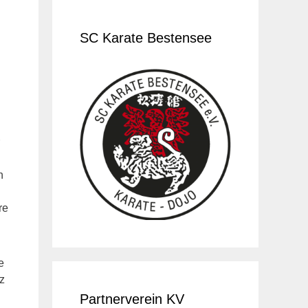
SC Karate Bestensee
n
re
e
z
Partnerverein KV