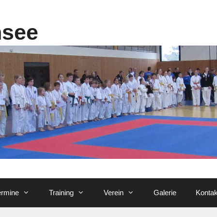
nsee
ermine
Training
Verein
Galerie
Kontak