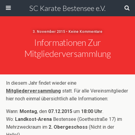
SC Karate Bestensee e.V.
3. November 2015 • Keine Kommentare
Informationen Zur
Mitgliederversammlung
In diesem Jahr findet wieder eine
Mitgliederversammlung
statt. Für alle Vereinsmitglieder
hier noch einmal übersichtlich alle Informationen:
Wann:
Montag
, den
07.12.2015
um
18:00 Uhr
.
Wo:
Landkost-Arena
Bestensee (Goethestraße 17) im
Mehrzweckraum im
2. Obergeschoss
(Nicht in der
Halle!)