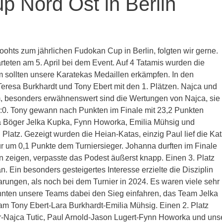
p Nord Ost in Berlin
hts zum jährlichen Fudokan Cup in Berlin, folgten wir gerne.
teten am 5. April bei dem Event. Auf 4 Tatamis wurden die
m sollten unsere Karatekas Medaillen erkämpfen. In den
eresa Burkhardt und Tony Ebert mit den 1. Plätzen. Najca und
 besonders erwähnenswert sind die Wertungen von Najca, sie
5:0. Tony gewann nach Punkten im Finale mit 23,2 Punkten
na Böger Jelka Kupka, Fynn Howorka, Emilia Mühsig und
. Platz. Gezeigt wurden die Heian-Katas, einzig Paul lief die Ka
ur um 0,1 Punkte dem Turniersieger. Johanna durften im Finale
n zeigen, verpasste das Podest äußerst knapp. Einen 3. Platz
. Ein besonders gesteigertes Interesse erzielte die Disziplin
rungen, als noch bei dem Turnier in 2024. Es waren viele sehr
nten unsere Teams dabei den Sieg einfahren, das Team Jelka
am Tony Ebert-Lara Burkhardt-Emilia Mühsig. Einen 2. Platz
-Najca Tutic, Paul Arnold-Jason Lugert-Fynn Howorka und uns