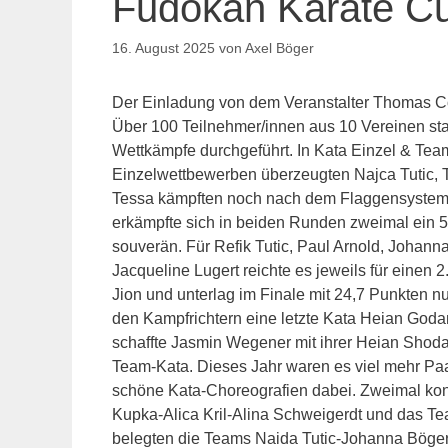
Fudokan Karate Cu
16. August 2025
von
Axel Böger
Der Einladung von dem Veranstalter Thomas Coo
Über 100 Teilnehmer/innen aus 10 Vereinen star
Wettkämpfe durchgeführt. In Kata Einzel & Tea
Einzelwettbewerben überzeugten Najca Tutic, T
Tessa kämpften noch nach dem Flaggensystem,
erkämpfte sich in beiden Runden zweimal ein 
souverän. Für Refik Tutic, Paul Arnold, Johan
Jacqueline Lugert reichte es jeweils für einen 2
Jion und unterlag im Finale mit 24,7 Punkten n
den Kampfrichtern eine letzte Kata Heian Goda
schaffte Jasmin Wegener mit ihrer Heian Shodan
Team-Kata. Dieses Jahr waren es viel mehr Paa
schöne Kata-Choreografien dabei. Zweimal kon
Kupka-Alica Kril-Alina Schweigerdt und das Te
belegten die Teams Naida Tutic-Johanna Böger