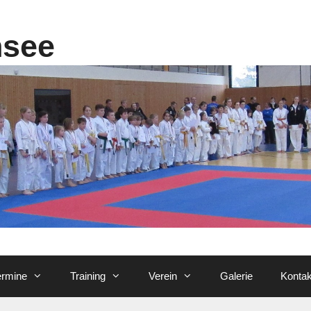
nsee
ermine
Training
Verein
Galerie
Kontak