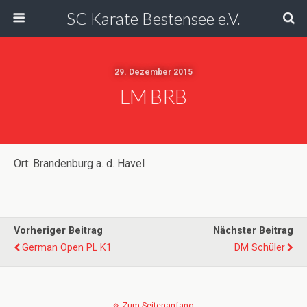
SC Karate Bestensee e.V.
29. Dezember 2015
LM BRB
Ort: Brandenburg a. d. Havel
Vorheriger Beitrag
Nächster Beitrag
German Open PL K1
DM Schüler
Zum Seitenanfang