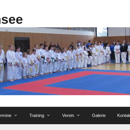
nsee
ermine
Training
Verein
Galerie
Kontak