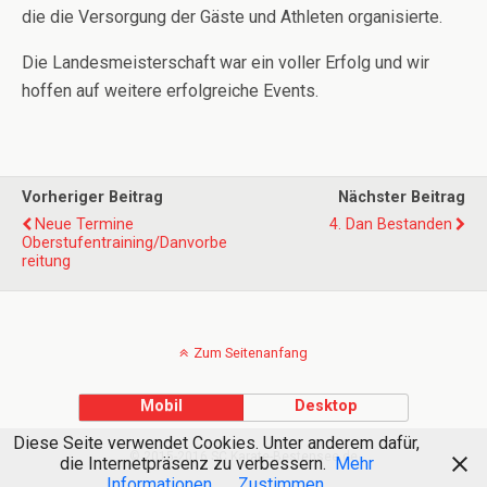
die die Versorgung der Gäste und Athleten organisierte.
Die Landesmeisterschaft war ein voller Erfolg und wir
hoffen auf weitere erfolgreiche Events.
Vorheriger Beitrag
Nächster Beitrag
Neue Termine
4. Dan Bestanden
Oberstufentraining/Danvorbe
Reitung
Zum Seitenanfang
Mobil
Desktop
Diese Seite verwendet Cookies. Unter anderem dafür,
© 2015-2016 SC Karate-Bestensee.de
die Internetpräsenz zu verbessern.
Mehr
Informationen
Zustimmen.